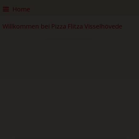
Home
Willkommen bei Pizza Flitza Visselhövede
Home
Pizza
Pizzabrötchen
Baguettes
Salate
Kids
Dips & Saucen
Getränke