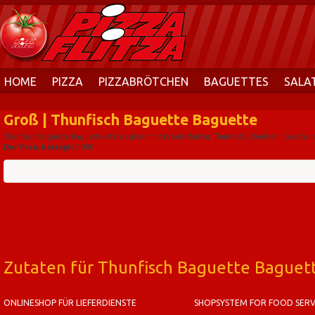
HOME
PIZZA
PIZZABRÖTCHEN
BAGUETTES
SALA
Groß | Thunfisch Baguette Baguette
Thunfisch Baguette Baguette ist belegt mit mit Kräuterbutter, Thunfisch, Zwiebeln, Gouda u
Der Preis beträgt:
7.00€
Zutaten für Thunfisch Baguette Baguet
ONLINESHOP FÜR LIEFERDIENSTE
SHOPSYSTEM FOR FOOD SERV